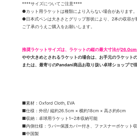
****サイズについてご注意****
●カット用ラケットは種類により入らない場合があります
●日本式ペンは大きさとグリップ形状により、2本の収容が
ご了承のうえご購入をお願いします。
推奨ラケットサイズは、ラケットの縦の最大寸法が
26.0c
やや大きめとされるラケットの場合は、お手元のラケット
または、最寄りのPandani商品お取り扱い卓球ショップ
■素材：Oxford Cloth, EVA
■仕様：外径/ 縦約26.5cm × 横約18cm × 高さ約6cm
■収納：卓球用ラケット1~2本収納可能
■内側仕様：ラバー保護カバー付き、ファスナーポケット
■中国製