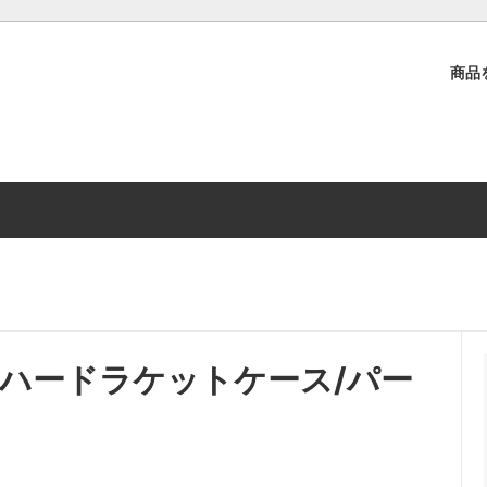
商品
ル
Restock Items
ウェアサイズ（トライウェア）
ランニング / RUN PANDA!
予約販売受付中!
推奨/ウェアサイズ（ランニン
ア）
サリー
方法（Cycleアパレル）
店舗情報
方法詳細
取扱店舗
品に関して
Global Shipping Guidance
サゴンハードラケットケース/パー