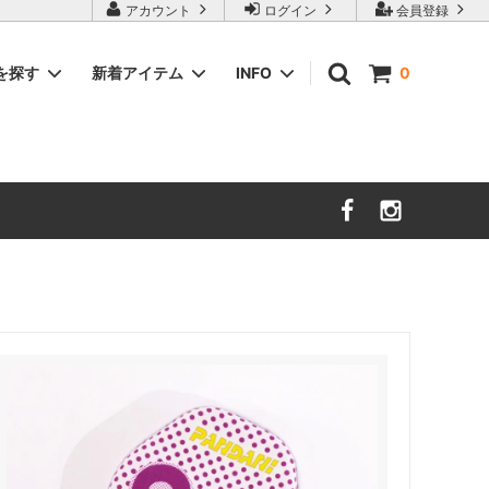
アカウント
ログイン
会員登録
を探す
新着アイテム
INFO
0
グウェ
テーブルテニス
サイクルパッド詳細
2サイズ試着システム
お知らせ