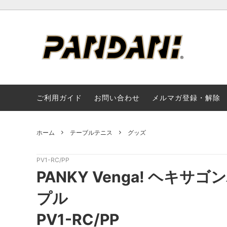
★☆★SALE/OUTLET★☆★
新入荷 / New Arrivals
推奨/ウェアサイズ（サイクル）
サイク
再入荷 / 
推奨/
ライフスタイル
アクセ
ご利用ガイド
お問い合わせ
メルマガ登録・解除
お手入れ方法（Cycleアパレル以外）
お手入れ
返品・不良品詳細
支払い
ホーム
テーブルテニス
グッズ
ご予約について
SALE
PV1-RC/PP
PANKY Venga! ヘキ
プル
PV1-RC/PP