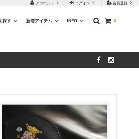
アカウント
ログイン
会員登録
を探す
新着アイテム
INFO
0
グウェ
テーブルテニス
サイクルパッド詳細
2サイズ試着システム
お知らせ