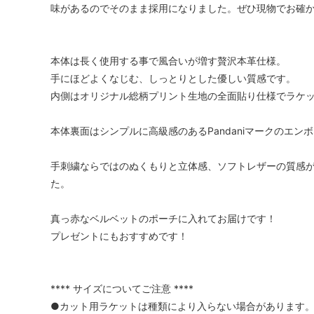
味があるのでそのまま採用になりました。ぜひ現物でお確
本体は長く使用する事で風合いが増す贅沢本革仕様。
手にほどよくなじむ、しっとりとした優しい質感です。
内側はオリジナル総柄プリント生地の全面貼り仕様でラケ
本体裏面はシンプルに高級感のあるPandaniマークのエン
手刺繍ならではのぬくもりと立体感、ソフトレザーの質感
た。
真っ赤なベルベットのポーチに入れてお届けです！
プレゼントにもおすすめです！
**** サイズについてご注意 ****
●カット用ラケットは種類により入らない場合があります