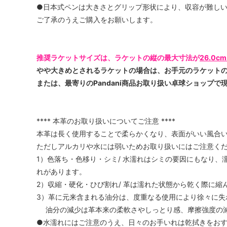
●日本式ペンは大きさとグリップ形状により、収容が難し
ご了承のうえご購入をお願いします。
推奨ラケットサイズは、ラケットの縦の最大寸法が
26.0c
やや大きめとされるラケットの場合は、お手元のラケット
または、最寄りのPandani商品お取り扱い卓球ショップ
**** 本革のお取り扱いについてご注意 ****
本革は長く使用することで柔らかくなり、表面がいい風合
ただしアルカリや水には弱いためお取り扱いにはご注意く
1）色落ち・色移り・シミ/ 水濡れはシミの要因にもなり
れがあります。
2）収縮・硬化・ひび割れ/ 革は濡れた状態から乾く際に縮
3）革に元来含まれる油分は、度重なる使用により徐々に失
油分の減少は革本来の柔軟さやしっとり感、摩擦強度の
●水濡れにはご注意のうえ、日々のお手いれは乾拭きをお