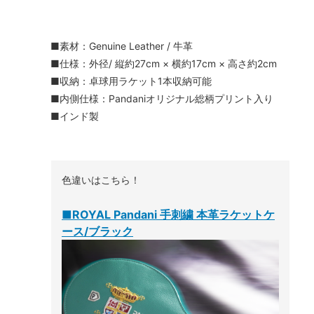
■素材：Genuine Leather / 牛革
■仕様：外径/ 縦約27cm × 横約17cm × 高さ約2cm
■収納：卓球用ラケット1本収納可能
■内側仕様：Pandaniオリジナル総柄プリント入り
■インド製
色違いはこちら！
■ROYAL Pandani 手刺繍 本革ラケットケ
ース/ブラック