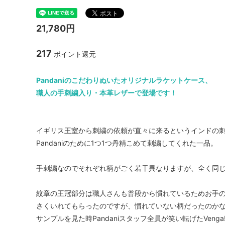
21,780円
217
ポイント還元
Pandaniのこだわりぬいたオリジナルラケットケース、
職人の手刺繍入り・本革レザーで登場です！
イギリス王室から刺繍の依頼が直々に来るというインドの
Pandaniのために1つ1つ丹精こめて刺繍してくれた一品。
手刺繍なのでそれぞれ柄がごく若干異なりますが、全く同
紋章の王冠部分は職人さんも普段から慣れているためお手のもの
さくいれてもらったのですが、慣れていない柄だったのか
サンプルを見た時Pandaniスタッフ全員が笑い転げたVenga