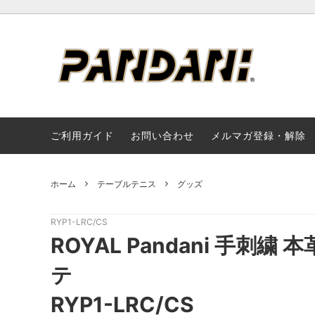
★☆★SALE/OUTLET★☆★
新入荷 / New Arrivals
推奨/ウェアサイズ（サイクル）
サイク
再入荷 / 
推奨/
ライフスタイル
アクセ
ご利用ガイド
お問い合わせ
メルマガ登録・解除
お手入れ方法（Cycleアパレル以外）
お手入れ
返品・不良品詳細
支払い
ホーム
テーブルテニス
グッズ
ご予約について
SALE
RYP1-LRC/CS
ROYAL Pandani 手刺
テ
RYP1-LRC/CS