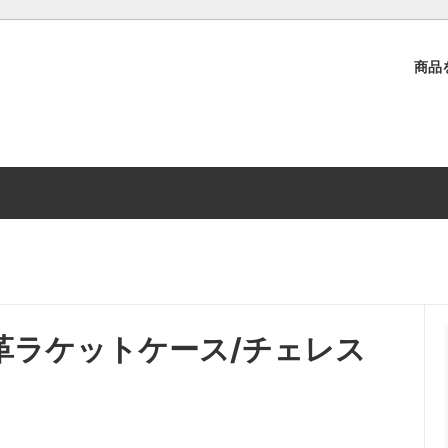
商品
ル
Restock Items
ウェアサイズ（トライウェア）
ランニング / RUN PANDA!
予約販売受付中!
推奨/ウェアサイズ（ランニン
ア）
サリー
方法（Cycleアパレル）
店舗情報
方法詳細
取扱店舗
品に関して
Global Shipping Guidance
繍 本革ラケットケース/チェレス