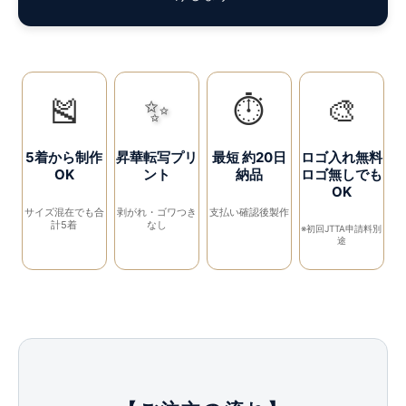
🎽
✨
⏱️
🎨
5着から制作
昇華転写プリ
最短 約20日
ロゴ入れ無料
OK
ント
納品
ロゴ無しでも
OK
サイズ混在でも合
剥がれ・ゴワつき
支払い確認後製作
計5着
なし
※初回JTTA申請料別
途