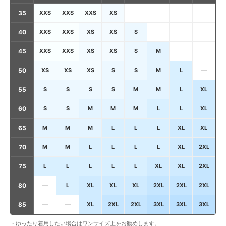
35
XXS
XXS
XXS
XS
—
—
—
—
40
XXS
XXS
XS
XS
S
—
—
—
45
XXS
XXS
XS
XS
S
M
—
—
50
XS
XS
XS
S
S
M
L
—
55
S
S
S
S
M
M
L
XL
60
S
S
M
M
M
L
L
XL
65
M
M
M
L
L
L
XL
XL
70
M
M
L
L
L
L
XL
2XL
75
L
L
L
L
L
XL
XL
2XL
80
—
L
XL
XL
XL
2XL
2XL
2XL
85
—
—
XL
2XL
2XL
3XL
3XL
3XL
・ゆったり着用したい場合はワンサイズ上をお勧めします。