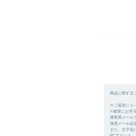
商品に関する
※ご返答に２
※確実にお手
携帯用メールアドレス
迷惑メール設
また、文字化
PCアドレス