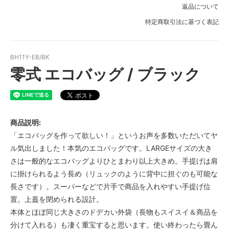
返品について
特定商取引法に基づく表記
BH11Y-EB/BK
零式 エコバッグ / ブラック
商品説明:
「エコバッグを作って欲しい！」というお声を多数いただいてヤ
ル気出しました！本気のエコバッグです。LARGEサイズの大き
さは一般的なエコバッグよりひとまわり以上大きめ。手提げは肩
に掛けられるよう長め（リュックのように背中に担ぐのも可能な
長さです）。スーパーなどで片手で商品を入れやすい手提げ位
置。上蓋を閉められる設計。
本体とほぼ同じ大きさのドデカい外袋（長物もスイスイ＆商品を
分けて入れる）も凄く重宝すると思います。使い終わったら畳ん