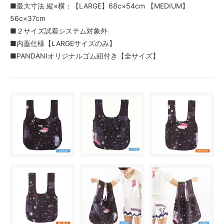
■最大寸法 縦×横：【LARGE】68c×54cm 【MEDIUM】
56c×37cm
■２サイズ試着システム対象外
■内蓋仕様【LARGEサイズのみ】
■PANDANIオリジナルゴム紐付き【全サイズ】