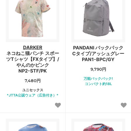
DARKER
PANDANI バックパック
ネコねこ猫パンチ スポー
Cタイプ/アッシュグレー
ツTシャツ【FXタイプ】/
PAN1-BPC/GY
やんのかピンク
9,790円
NP2-STF/PK
万能バックパック!
7,480円
コンパクト約18L
ユニセックス
*JTTA公認ウェア（広告付き）*