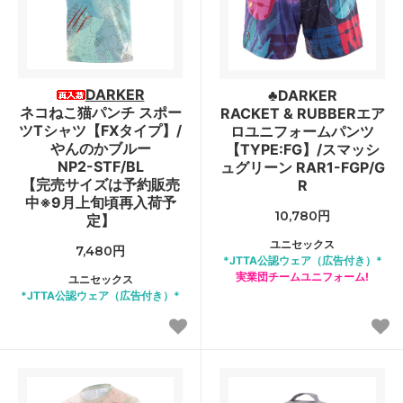
DARKER
♣DARKER
ネコねこ猫パンチ スポー
RACKET & RUBBERエア
ツTシャツ【FXタイプ】/
ロユニフォームパンツ
やんのかブルー
【TYPE:FG】/スマッシ
NP2-STF/BL
ュグリーン RAR1-FGP/G
【完売サイズは予約販売
R
中※9月上旬頃再入荷予
10,780円
定】
ユニセックス
7,480円
*JTTA公認ウェア（広告付き）*
実業団チームユニフォーム!
ユニセックス
*JTTA公認ウェア（広告付き）*