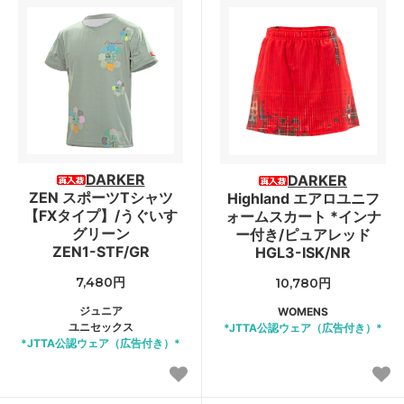
DARKER
DARKER
ZEN スポーツTシャツ
Highland エアロユニフ
【FXタイプ】/うぐいす
ォームスカート *インナ
グリーン
ー付き/ピュアレッド
ZEN1-STF/GR
HGL3-ISK/NR
7,480円
10,780円
ジュニア
WOMENS
ユニセックス
*JTTA公認ウェア（広告付き）*
*JTTA公認ウェア（広告付き）*