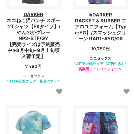
DARKER
♣DARKER
ネコねこ猫パンチ スポー
RACKET & RUBBER エ
ツTシャツ【FXタイプ】/
アロユニフォーム【Typ
やんのかグレー
e:YG】/スマッシュグリ
NP2-STF/GY
ーン RAR1-AYG/GR
【完売サイズは予約販売
10,780円
中※8月中旬~9月上旬頃
入荷予定】
ユニセックス
*JTTA公認ウェア（広告付き）*
7,480円
実業団チームユニフォーム!
ユニセックス
*JTTA公認ウェア（広告付き）*