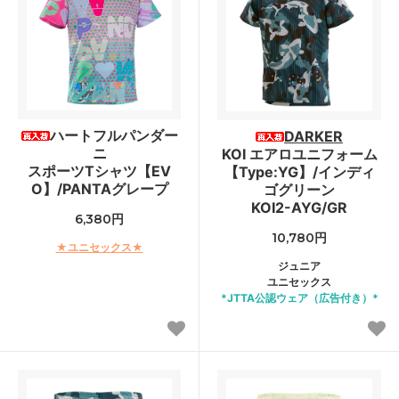
ハートフルパンダー
DARKER
ニ
KOI エアロユニフォーム
スポーツTシャツ【EV
【Type:YG】/インディ
O】/PANTAグレープ
ゴグリーン
KOI2-AYG/GR
6,380円
10,780円
★ユニセックス★
ジュニア
ユニセックス
*JTTA公認ウェア（広告付き）*