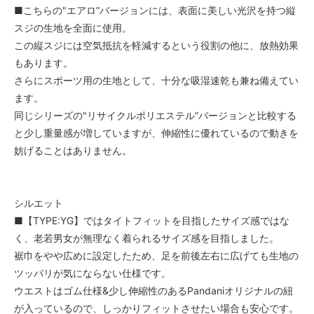
■こちらの"エアロ”バージョンには、表面に美しい光沢を持つ縦
スジの生地を全面に使用。
この縦スジには空気抵抗を軽減するという役割の他に、放熱効果
もあります。
さらにスポーツ用の生地として、十分な吸湿速乾も兼ね備えてい
ます。
同じシリーズの"リサイクルポリエステル”バージョンと比較する
と少し重量感が増していますが、伸縮性に優れているので動きを
妨げることはありません。
シルエット
■【TYPE:YG】ではタイトフィットを目指したサイズ感ではな
く、老若男女が無理なく着られるサイズ感を目指しました。
裾巾をやや広めに設定したため、足を前後左右に広げても生地の
ツッパリが気にならない仕様です。
ウエストはゴム仕様&少し伸縮性のあるPandaniオリジナルの紐
が入っているので、しっかりフィットさせたい場合も安心です。