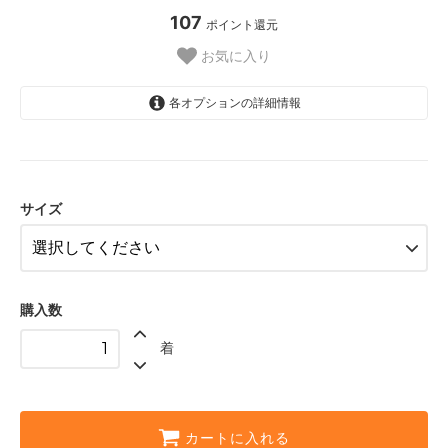
107
ポイント還元
お気に入り
各オプションの詳細情報
XXS【SOLD OUT】
SOLD OUT
売切れ中 sorry
サイズ
XS
S
M
SOLD OUT
購入数
売切れ中 sorry
着
L
XL
カートに入れる