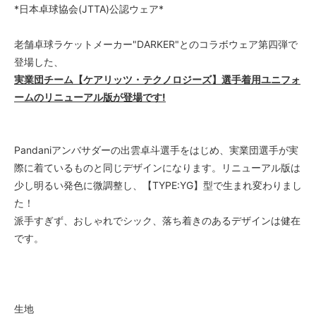
*日本卓球協会(JTTA)公認ウェア*
老舗卓球ラケットメーカー"DARKER"とのコラボウェア第四弾で
登場した、
実業団チーム【ケアリッツ・テクノロジーズ】選手着用ユニフォ
ームのリニューアル版が登場です!
Pandaniアンバサダーの出雲卓斗選手をはじめ、実業団選手が実
際に着ているものと同じデザインになります。リニューアル版は
少し明るい発色に微調整し、【TYPE:YG】型で生まれ変わりまし
た！
派手すぎず、おしゃれでシック、落ち着きのあるデザインは健在
です。
生地