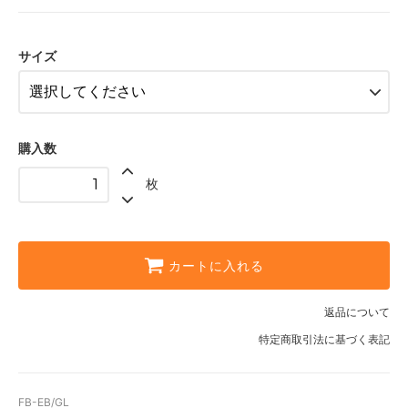
2,728円
MEDIUM［￥1980 税抜］【SOLD
サイズ
OUT】
2,178円
SOLD OUT
売切れ中 sorry
購入数
枚
カートに入れる
返品について
特定商取引法に基づく表記
FB-EB/GL