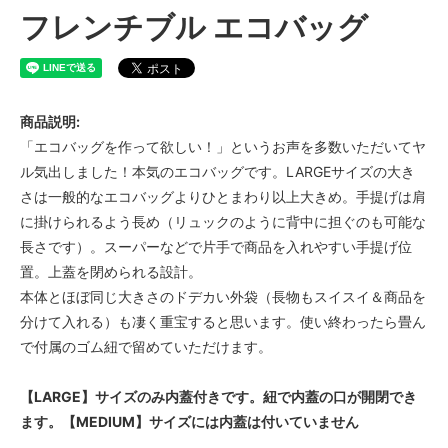
フレンチブル エコバッグ
商品説明:
「エコバッグを作って欲しい！」というお声を多数いただいてヤ
ル気出しました！本気のエコバッグです。LARGEサイズの大き
さは一般的なエコバッグよりひとまわり以上大きめ。手提げは肩
に掛けられるよう長め（リュックのように背中に担ぐのも可能な
長さです）。スーパーなどで片手で商品を入れやすい手提げ位
置。上蓋を閉められる設計。
本体とほぼ同じ大きさのドデカい外袋（長物もスイスイ＆商品を
分けて入れる）も凄く重宝すると思います。使い終わったら畳ん
で付属のゴム紐で留めていただけます。
【LARGE】サイズのみ内蓋付きです。紐で内蓋の口が開閉でき
ます。【MEDIUM】サイズには内蓋は付いていません