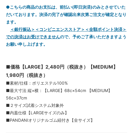
●こちらの商品のお支払は、前払い(即日決済)のみとさせていた
だいております。決済の完了が確認出来次第ご注文が確定となり
ます。
＜銀行振込＞＜コンビニエンスストア＞＜全額ポイント決済＞
での決済はお受けできません
ので、予めご了承いただきますよう
お願い申し上げます。
■価格【LARGE】2,480円（税抜き）【MEDIUM】
1,980円（税抜き）
■素材/仕様：ポリエステル100%
■最大寸法 縦×横：【LARGE】68c×54cm 【MEDIUM】
56c×37cm
■２サイズ試着システム対象外
■内蓋仕様【LARGEサイズのみ】
■PANDANIオリジナルゴム紐付き【全サイズ】