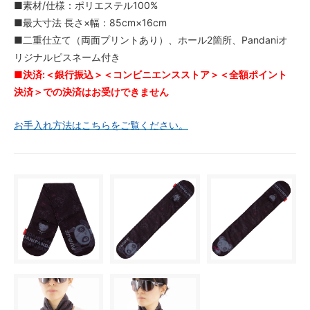
■素材/仕様：ポリエステル100%
■最大寸法 長さ×幅：85cm×16cm
■二重仕立て（両面プリントあり）、ホール2箇所、Pandaniオ
リジナルピスネーム付き
■決済:＜銀行振込＞＜コンビニエンスストア＞＜全額ポイント
決済＞での決済はお受けできません
お手入れ方法はこちらをご覧ください。