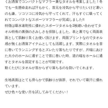
くお洒落でコンパクトなマフラー兼なタオルを考案しました！冬
でも一生懸命走れば汗もかく、首元を冷気から守りたいけど暑い
のも嫌。ソコソコに冷気から守ってくれて、汗もすぐに吸ってく
れてコンパクトなスポーツマフラーが完成しました!!
特徴は吸水速乾性に優れたスポーツタオルを2枚縫い合わせてタ
オル特有の裏側のさみしさを排除しました。表と裏でなく両面表
面として肌触り良くお使い頂けます。両面プリントなのでタオル
感が無くお洒落アイテムとしても活躍します。実際にタオルを首
に巻いてランニングするとズレたり落ちたりですが、片端にあけ
た大小のホールに通すことで首に巻いた時、逆の端をホールに通
すとタオルを固定することが可能です。
動くたびにタオルが首からずり落ちるのを防いでくれます。
生地表面はとても滑らかで肌触りが抜群、それでいて吸汗に優れ
ています。
ぜひ色々な使い方を試してみてください！