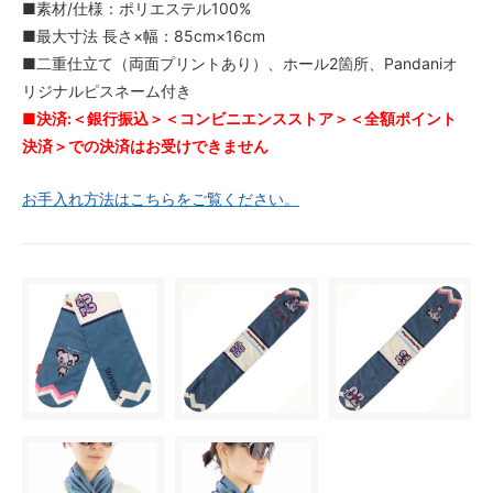
■素材/仕様：ポリエステル100%
■最大寸法 長さ×幅：85cm×16cm
■二重仕立て（両面プリントあり）、ホール2箇所、Pandaniオ
リジナルピスネーム付き
■決済:＜銀行振込＞＜コンビニエンスストア＞＜全額ポイント
決済＞での決済はお受けできません
お手入れ方法はこちらをご覧ください。