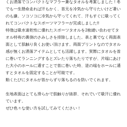
くお洒落でコンパクトなマフラー兼なタオルを考案しました！冬
でも一生懸命走れば汗もかく、首元を冷気から守りたいけど暑い
のも嫌。ソコソコに冷気から守ってくれて、汗もすぐに吸ってく
れてコンパクトなスポーツマフラーが完成しました!!
特徴は吸水速乾性に優れたスポーツタオルを2枚縫い合わせてタ
オル特有の裏側のさみしさを排除しました。表と裏でなく両面表
面として肌触り良くお使い頂けます。両面プリントなのでタオル
感が無くお洒落アイテムとしても活躍します。実際にタオルを首
に巻いてランニングするとズレたり落ちたりですが、片端にあけ
た大小のホールに通すことで首に巻いた時、逆の端をホールに通
すとタオルを固定することが可能です。
動くたびにタオルが首からずり落ちるのを防いでくれます。
生地表面はとても滑らかで肌触りが抜群、それでいて吸汗に優れ
ています。
ぜひ色々な使い方を試してみてください！