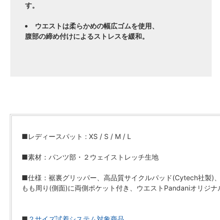
す。
ウエストは柔らかめの幅広ゴムを使用、
腹部の締め付けによるストレスを緩和。
■レディースパット : XS / S / M / L
■素材：パンツ部・２ウェイストレッチ生地
■仕様：裾裏グリッパー、高品質サイクルパッド(Cytech社製)
もも周り(側面)に両側ポケット付き、ウエストPandaniオリジ
■
２サイズ試着システム対象商品