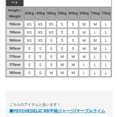
ート
Height /
40kg
45kg
50kg
55kg
60kg
65kg
70kg
75kg
Weight
150cm
XS
XS
XS
S
S
M
M
L
155cm
XS
XS
XS
S
S
M
L
L
160cm
XS
XS
S
S
S
M
M
L
165cm
S
S
S
S
S
M
M
L
170cm
S
S
S
M
M
M
L
L
175cm
S
S
S
M
M
L
L
L
180cm
S
S
M
M
M
L
L
L
こちらのアイテムと合います！
■PSYCHEDELIC RR半袖ジャージ/マーブルライム