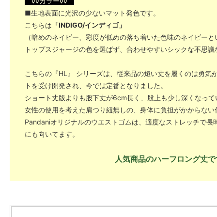
◊◊カラー◊◊
■生地表面に光沢の少ないマット発色です。
こちらは
「INDIGO/インディゴ」
（暗めのネイビー、彩度が低めの落ち着いた色味のネイビーと
トップスジャージの色を選ばず、合わせやすいシックな不思議
こちらの『HL』 シリーズは、従来品の短い丈を履くのは勇気
トを受け開発され、今では定番となりました。
ショート丈版よりも股下丈が6cm長く、股上も少し深くなって
女性の使用を考えた肩つり紐無しの、身体に負担がかからない
Pandaniオリジナルのウエストゴムは、適度なストレッチで
にも向いてます。
人気商品のハーフロング丈で