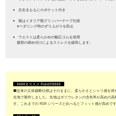
左右太ももに小ポケット付き
裾はイタリア製グリッパーテープ仕様
※ペダリング時のずり上がりを防止
ウエストは柔らかめの幅広ゴムを採用
腹部の締め付けによるストレスを緩和します。
◊◊◊◊オススメ Point!!!◊◊◊◊
■従来の立体裁断仕様はそのままに、柔らかさとシャリ感を併
生地で製作しました。生地はポリウレタンの含有率が高めの高
す。これまでの RSR シリーズと比べるとフィット感が高めで