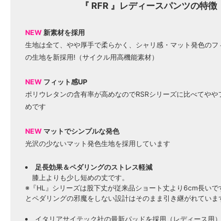
『 RFR 』レディースパンツの特徴
NEW
新素材を採用
生地は全て、やや厚手で柔らかく、シャリ感・マット発色のフ
の生地を新採用!（サイクル用高機能素材）
NEW
フィット感UP
ポリウレタンの含有率が高めなのでRSRシリーズに比べてやや
めです
NEW
マットでシンプルな発色
光沢の少ないマット発色生地を採用しています
足長効果＆ペダリングのストレス軽減
膝上よりも少し短めの丈です。
※『HL』シリーズは股下丈が従来品ショート丈より6cm長い
とペダリングの邪魔をしない設計はそのまま引き継がれていま
イタリアサイテック社の最新パッドを採用（レディース用