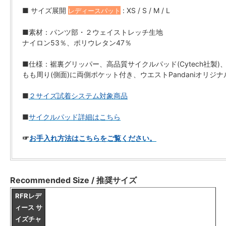
■ サイズ展開
: XS / S / M / L
レディースパット
■素材：パンツ部・２ウェイストレッチ生地
ナイロン53％、ポリウレタン47％
■仕様：裾裏グリッパー、高品質サイクルパッド(Cytech社製)
もも周り(側面)に両側ポケット付き、ウエストPandaniオリジ
■
２サイズ試着システム対象商品
■
サイクルパッド詳細はこちら
☞
お手入れ方法はこちらをご覧ください。
Recommended Size / 推奨サイズ
RFRレデ
ィース サ
イズチャ