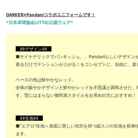
DARKER×Pandaniコラボユニフォームです！
*日本卓球協会(JTTA)公認ウェア*
◊◊デザイン◊◊
■サイケデリックでパンキッシュ、、Pandaniらしいデザイン
着るだけでテンションが上がる！をコンセプトに、自由に、楽
ベースの色は鮮やかなレッド。
全体の賑やかデザインと鮮やかレッドを不思議と調和させた、Pa
す。型にはまらない個性派スタイルをお求めの方におすすめ！
◊◊生地◊◊
■"エアロ”生地＝表面に美しい光沢を持つ縦スジの生地を前身
ます。