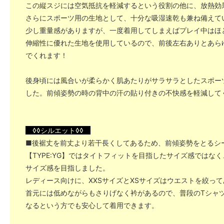
この縦スジには空気抵抗を軽減するという役割の他に、放熱効
さらにスポーツ用の生地として、十分な吸湿速乾も兼ね備えて
少し重量感がありますが、一度着用してしまえばプレイ中はほ
伸縮性に優れた生地を使用しているので、前後左右ありとあら
でくれます！
後身頃には風合いが柔らかく肌あたりがサラサラとしたスポー
した。前傾姿勢の時の背中の汗の貼り付きの不快感を軽減して
◊◊シルエット◊◊
■後裾丈を前丈より若干長くしてあるため、前傾姿勢をとるシ
【TYPE:YG】ではタイトフィットを目指したサイズ感ではな
サイズ感を目指しました。
レディース向けに、XXSサイズとXSサイズはウエストを絞っ
首元には低めながらもさりげなく衿があるので、普段のTシャ
なるという方でも安心して着用できます。