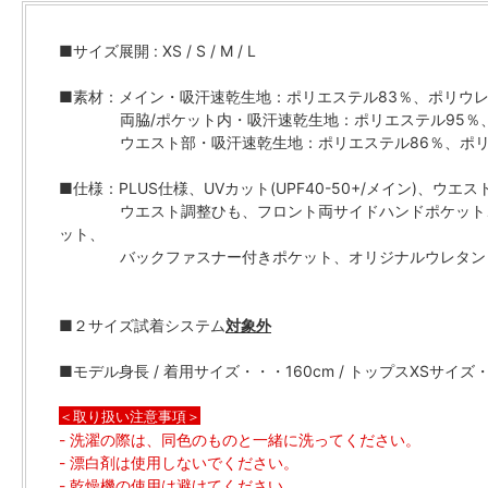
■サイズ展開 : XS / S / M / L
■素材：メイン・吸汗速乾生地：ポリエステル83％、ポリウレ
両脇/ポケット内・吸汗速乾生地：ポリエステル95％、
ウエスト部・吸汗速乾生地：ポリエステル86％、ポリウ
■仕様：PLUS仕様、UVカット(UPF40-50+/メイン)、ウエ
ウエスト調整ひも、フロント両サイドハンドポケット、
ット、
バックファスナー付きポケット、オリジナルウレタン
■２サイズ試着システム
対象外
■モデル身長 / 着用サイズ・・・160cm / トップスXSサイ
＜取り扱い注意事項＞
- 洗濯の際は、同色のものと一緒に洗ってください。
- 漂白剤は使用しないでください。
- 乾燥機の使用は避けてください。