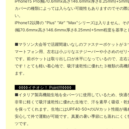
iPhone15 Pro(幅70.6mmx高さ146.6mmx厚さ8.25mm)
カバーの種類によっては入らない可能性もありますのでその際
い。
iPhone12以降の "Plus" "Air" "Max"シリーズは入りま
(幅70.6mmx高さ146.6mmx厚さ8.25mm)+5mm程度を
■マラソン大会等で活躍間違いなしのファスナーポケットが３
マートフォン用、左右は小ぶりなエナジーバーや小さめのゼリ
です。前ポケットは取り出し口が水平になっているので、左右
です！とても軽い着心地で、吸汗速乾性に優れた３種類の高機
ます。
◊◊◊◊イチオシ！ Point!!!◊◊◊◊
■イタリア製高機能生地を全パーツに使用しているため、快適
非常に軽くて吸汗速乾性に優れた生地で、汗を素早く吸収・乾
を保ってくれます。生地にはUPF40-50+のUVカット性能が
安心して外で運動が可能です。真夏の暑い季節にも蒸れにくく
ツです。