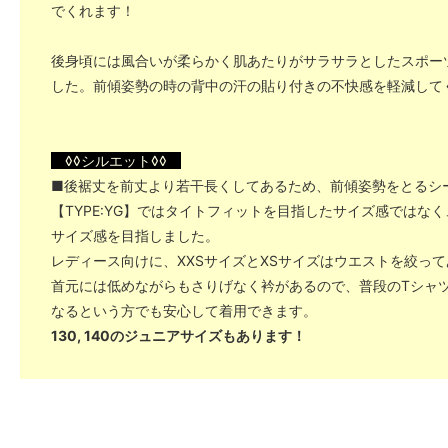
でくれます！
後身頃には風合いが柔らかく肌あたりがサラサラとしたスポー
した。前傾姿勢の時の背中の汗の貼り付きの不快感を軽減して
◊◊シルエット◊◊
■後裾丈を前丈より若干長くしてあるため、前傾姿勢をとるシ
【TYPE:YG】ではタイトフィットを目指したサイズ感ではな
サイズ感を目指しました。
レディース向けに、XXSサイズとXSサイズはウエストを絞っ
首元には低めながらもさりげなく衿があるので、普段のTシャ
なるという方でも安心して着用できます。
130, 140のジュニアサイズもあります！