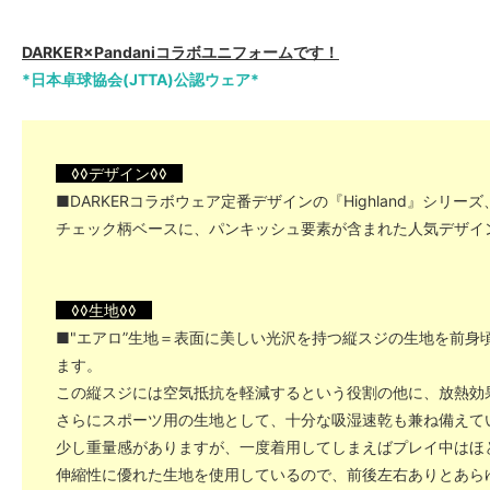
DARKER×Pandaniコラボユニフォームです！
*日本卓球協会(JTTA)公認ウェア*
◊◊デザイン◊◊
■DARKERコラボウェア定番デザインの『Highland』シリ
チェック柄ベースに、パンキッシュ要素が含まれた人気デザイ
◊◊生地◊◊
■"エアロ”生地＝表面に美しい光沢を持つ縦スジの生地を前身
ます。
この縦スジには空気抵抗を軽減するという役割の他に、放熱効
さらにスポーツ用の生地として、十分な吸湿速乾も兼ね備えて
少し重量感がありますが、一度着用してしまえばプレイ中はほ
伸縮性に優れた生地を使用しているので、前後左右ありとあら